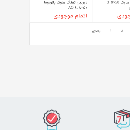
دوربین تفنگ هاوک 50×9_3
دوربین تفنگ هاوک پانوروما
۵۰×۱۸ـ۶ AO
جودی
اتمام موجودی
۸
۹
بعدی