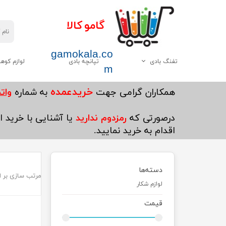
گامو کالا
gamokala.co
تفنگ بادی
تپانچه بادی
لوازم کوه
m
همه موارد این دسته
چاقو تبر
خریدعمده
​همکاران گرامی جهت
به شماره
واتساپ5
گامو
کیسه خواب
درصورتی که
رمزدوم ندارید
یا آشنایی با خرید ای
دیانا
کوله پشتی
اقدام به خرید نمایید.
وایرخ
کفش کوهنوردی
چینی
چادر
دسته‌ها
مرتب سازی بر 
هاتسان
چراغ قوه
لوازم شکار
سایر
پکنیک و اجاق گاز کو
قیمت
ست ظرف کوهنوردی