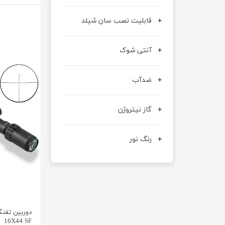
قابلیت نصب سان شیلد
آنتی شوک
ضدآب
گاز نیتروژن
رنگ نور
16X44 SF