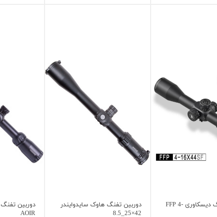
دوربین تفنگ دیسکاوری FFP 4-
دوربین تفنگ هاوک سایدوایندر
AOIR
42×25_8.5