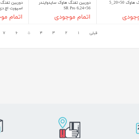
دوربین تفنگ هاوک 50×20_5
دوربین تفنگ هاوک سایدوایندر
56×24ـ6 SR Pro
اسپورت اچ دی
وجودی
اتمام موجودی
اتمام مو
قبلی
۱
۲
۳
۴
۵
۶
۷