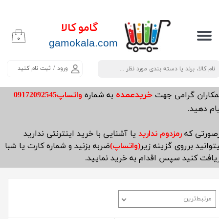
حساب کاربری من
گامو کالا
۰
تغییر گذر واژه
​​​​​​gamokala.com
سفارشات
ورود
/
ثبت نام کنید
خروج از حساب کاربری
خریدعمده
مکاران گرامی جهت
به شماره
واتساپ09172092545
ام دهید.
صورتی که
رمزدوم ندارید
یا آشنایی با خرید اینترنتی ندارید
توانید برروی گزینه زیر
(واتساپ)
ضربه بزنید و شماره کارت یا شبا
یافت کنید سپس اقدام به خرید نمایید.
مرتبط‌ترین