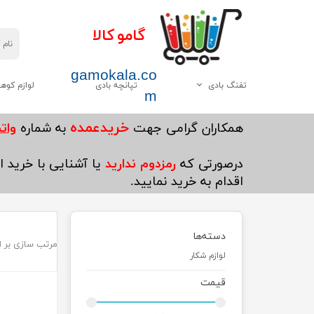
گامو کالا
gamokala.co
تفنگ بادی
تپانچه بادی
لوازم کوه
m
همه موارد این دسته
چاقو تبر
خریدعمده
​همکاران گرامی جهت
به شماره
واتساپ5
گامو
کیسه خواب
درصورتی که
رمزدوم ندارید
یا آشنایی با خرید ای
دیانا
کوله پشتی
اقدام به خرید نمایید.
وایرخ
کفش کوهنوردی
چینی
چادر
دسته‌ها
مرتب سازی بر 
هاتسان
چراغ قوه
لوازم شکار
سایر
پکنیک و اجاق گاز کو
قیمت
ست ظرف کوهنوردی