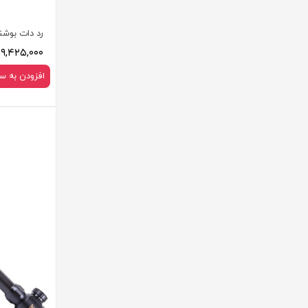
رد دات بوشنل 0
۹,۴۲۵,۰۰۰ تومان
افزودن به س