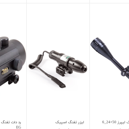
رز 50×24_6
لیزر تفنگ اسپیک
EG