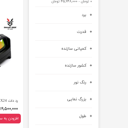
۰ تومان - ۴۵,۶۴۸,۰۰۰ تومان
عصا کوهنوردی
برد
قدرت
کمپانی سازنده
کشور سازنده
رنگ نور
بزرگ نمایی
رد دات EQC 1X24
۱۹,۵۰۰,۰۰۰ تومان
طول
افزودن به س