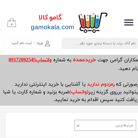
حساب کاربری من
گامو کالا
۰
تغییر گذر واژه
​​​​​​gamokala.com
سفارشات
ورود
/
ثبت نام کنید
خروج از حساب کاربری
خریدعمده
مکاران گرامی جهت
به شماره
واتساپ09172092545
ام دهید.
صورتی که
رمزدوم ندارید
یا آشنایی با خرید اینترنتی ندارید
توانید برروی گزینه زیر
(واتساپ)
ضربه بزنید و شماره کارت یا شبا
یافت کنید سپس اقدام به خرید نمایید.
مرتبط‌ترین