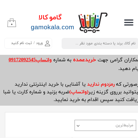
حساب کاربری من
گامو کالا
۰
تغییر گذر واژه
​​​​​​gamokala.com
سفارشات
ورود
/
ثبت نام کنید
خروج از حساب کاربری
خریدعمده
مکاران گرامی جهت
به شماره
واتساپ09172092545
ام دهید.
صورتی که
رمزدوم ندارید
یا آشنایی با خرید اینترنتی ندارید
توانید برروی گزینه زیر
(واتساپ)
ضربه بزنید و شماره کارت یا شبا
یافت کنید سپس اقدام به خرید نمایید.
مرتبط‌ترین