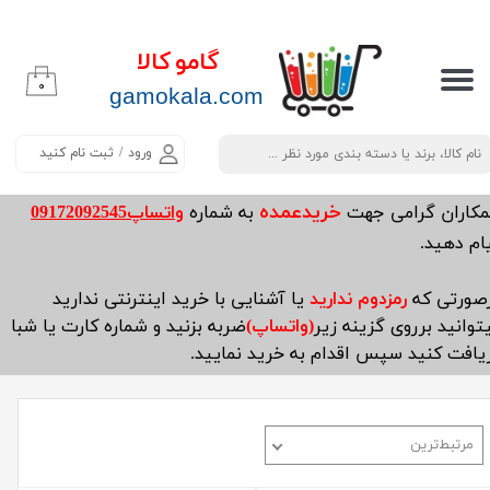
حساب کاربری من
گامو کالا
۰
تغییر گذر واژه
​​​​​​gamokala.com
سفارشات
ورود
/
ثبت نام کنید
خروج از حساب کاربری
خریدعمده
مکاران گرامی جهت
به شماره
واتساپ09172092545
ام دهید.
صورتی که
رمزدوم ندارید
یا آشنایی با خرید اینترنتی ندارید
توانید برروی گزینه زیر
(واتساپ)
ضربه بزنید و شماره کارت یا شبا
یافت کنید سپس اقدام به خرید نمایید.
مرتبط‌ترین