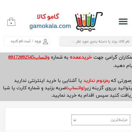
حساب کاربری من
گامو کالا
۰
تغییر گذر واژه
​​​​​​gamokala.com
سفارشات
ورود
/
ثبت نام کنید
خروج از حساب کاربری
خریدعمده
مکاران گرامی جهت
به شماره
واتساپ09172092545
ام دهید.
صورتی که
رمزدوم ندارید
یا آشنایی با خرید اینترنتی ندارید
توانید برروی گزینه زیر
(واتساپ)
ضربه بزنید و شماره کارت یا شبا
یافت کنید سپس اقدام به خرید نمایید.
مرتبط‌ترین