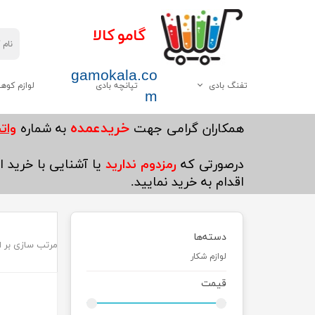
گامو کالا
gamokala.co
تفنگ بادی
تپانچه بادی
لوازم کوه
m
همه موارد این دسته
چاقو تبر
خریدعمده
​همکاران گرامی جهت
به شماره
واتساپ5
گامو
کیسه خواب
درصورتی که
رمزدوم ندارید
یا آشنایی با خرید ای
دیانا
کوله پشتی
اقدام به خرید نمایید.
وایرخ
کفش کوهنوردی
چینی
چادر
دسته‌ها
مرتب سازی بر 
هاتسان
چراغ قوه
لوازم شکار
سایر
پکنیک و اجاق گاز کو
قیمت
ست ظرف کوهنوردی