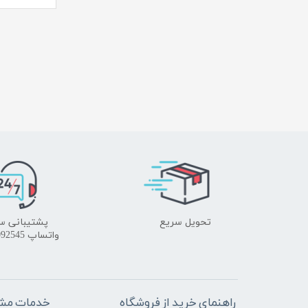
تحویل سریع
پشتیبانی س
واتساپ 09172092545
راهنمای خرید از فروشگاه
خدمات مشت