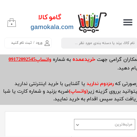
حساب کاربری من
گامو کالا
۰
تغییر گذر واژه
​​​​​​gamokala.com
سفارشات
ورود
/
ثبت نام کنید
خروج از حساب کاربری
خریدعمده
مکاران گرامی جهت
به شماره
واتساپ09172092545
ام دهید.
صورتی که
رمزدوم ندارید
یا آشنایی با خرید اینترنتی ندارید
توانید برروی گزینه زیر
(واتساپ)
ضربه بزنید و شماره کارت یا شبا
یافت کنید سپس اقدام به خرید نمایید.
مرتبط‌ترین