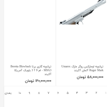
تپانچه اومارکس روگر مارک Umarex
تپانچه گازی برتا Beretta Blowback
Ruger Mark آلمان آکبند
M9A3 - ام 9 آ 3 بلوبک آمریکا
آکبند
۵۸,۰۰۰,۰۰۰ تومان
۱۲۰,۰۰۰,۰۰۰ تومان
۱
۲
۳
۴
۵
۶
۷
۸
۹
۱۰
بعدی