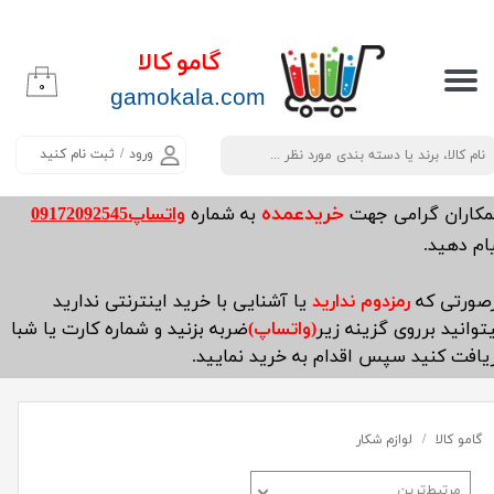
حساب کاربری من
گامو کالا
۰
تغییر گذر واژه
​​​​​​gamokala.com
سفارشات
ورود
/
ثبت نام کنید
خروج از حساب کاربری
خریدعمده
مکاران گرامی جهت
به شماره
واتساپ09172092545
ام دهید.
صورتی که
رمزدوم ندارید
یا آشنایی با خرید اینترنتی ندارید
توانید برروی گزینه زیر
(واتساپ)
ضربه بزنید و شماره کارت یا شبا
یافت کنید سپس اقدام به خرید نمایید.
گامو کالا
لوازم شکار
مرتبط‌ترین