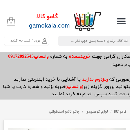
حساب کاربری من
گامو کالا
۰
تغییر گذر واژه
​​​​​​gamokala.com
سفارشات
ورود
/
ثبت نام کنید
خروج از حساب کاربری
خریدعمده
مکاران گرامی جهت
به شماره
واتساپ09172092545
ام دهید.
صورتی که
رمزدوم ندارید
یا آشنایی با خرید اینترنتی ندارید
توانید برروی گزینه زیر
(واتساپ)
ضربه بزنید و شماره کارت یا شبا
یافت کنید سپس اقدام به خرید نمایید.
گامو کالا
لوازم کوهنوردی
چاقو تاشو استخوانی