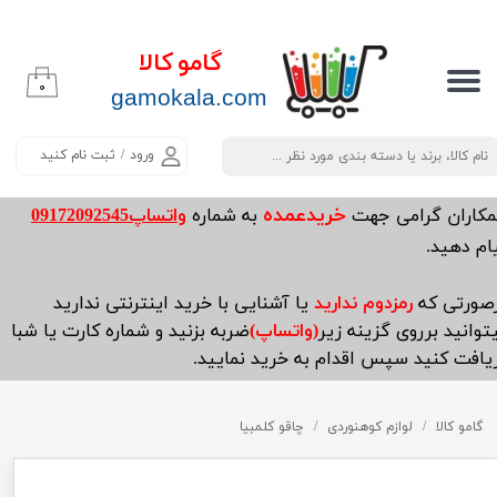
حساب کاربری من
گامو کالا
۰
تغییر گذر واژه
​​​​​​gamokala.com
سفارشات
ورود
/
ثبت نام کنید
خروج از حساب کاربری
خریدعمده
مکاران گرامی جهت
به شماره
واتساپ09172092545
ام دهید.
صورتی که
رمزدوم ندارید
یا آشنایی با خرید اینترنتی ندارید
توانید برروی گزینه زیر
(واتساپ)
ضربه بزنید و شماره کارت یا شبا
یافت کنید سپس اقدام به خرید نمایید.
گامو کالا
لوازم کوهنوردی
چاقو کلمبیا