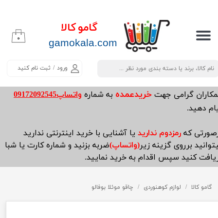
حساب کاربری من
گامو کالا
۰
تغییر گذر واژه
​​​​​​gamokala.com
سفارشات
ورود
/
ثبت نام کنید
خروج از حساب کاربری
خریدعمده
مکاران گرامی جهت
به شماره
واتساپ09172092545
ام دهید.
صورتی که
رمزدوم ندارید
یا آشنایی با خرید اینترنتی ندارید
توانید برروی گزینه زیر
(واتساپ)
ضربه بزنید و شماره کارت یا شبا
یافت کنید سپس اقدام به خرید نمایید.
گامو کالا
لوازم کوهنوردی
چاقو موئلا بوفالو