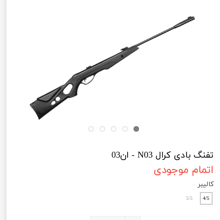
تفنگ بادی کرال N03 - ان03
اتمام موجودی
کالیبر
5/5
4/5