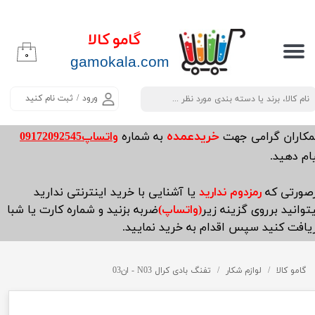
حساب کاربری من
گامو کالا
۰
تغییر گذر واژه
​​​​​​gamokala.com
سفارشات
ورود
/
ثبت نام کنید
خروج از حساب کاربری
خریدعمده
مکاران گرامی جهت
به شماره
واتساپ09172092545
ام دهید.
صورتی که
رمزدوم ندارید
یا آشنایی با خرید اینترنتی ندارید
توانید برروی گزینه زیر
(واتساپ)
ضربه بزنید و شماره کارت یا شبا
یافت کنید سپس اقدام به خرید نمایید.
گامو کالا
لوازم شکار
تفنگ بادی کرال N03 - ان03