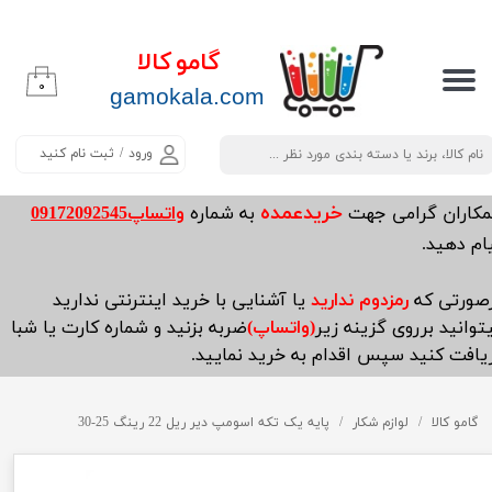
حساب کاربری من
گامو کالا
۰
تغییر گذر واژه
​​​​​​gamokala.com
سفارشات
ورود
/
ثبت نام کنید
خروج از حساب کاربری
خریدعمده
مکاران گرامی جهت
به شماره
واتساپ09172092545
ام دهید.
صورتی که
رمزدوم ندارید
یا آشنایی با خرید اینترنتی ندارید
توانید برروی گزینه زیر
(واتساپ)
ضربه بزنید و شماره کارت یا شبا
یافت کنید سپس اقدام به خرید نمایید.
گامو کالا
لوازم شکار
پایه یک تکه اسومپ دیر ریل 22 رینگ 25-30