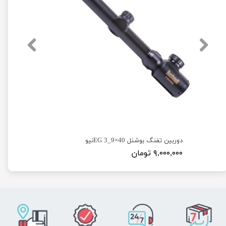
دوربین تفنگ بوشنل 40×9_3 EGنیو
۹,۰۰۰,۰۰۰ تومان