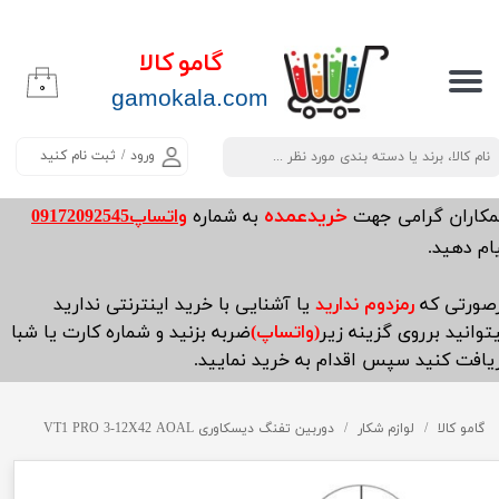
حساب کاربری من
گامو کالا
۰
تغییر گذر واژه
​​​​​​gamokala.com
سفارشات
ورود
/
ثبت نام کنید
خروج از حساب کاربری
خریدعمده
مکاران گرامی جهت
به شماره
واتساپ09172092545
ام دهید.
صورتی که
رمزدوم ندارید
یا آشنایی با خرید اینترنتی ندارید
توانید برروی گزینه زیر
(واتساپ)
ضربه بزنید و شماره کارت یا شبا
یافت کنید سپس اقدام به خرید نمایید.
گامو کالا
لوازم شکار
دوربین تفنگ دیسکاوری VT1 PRO 3-12X42 AOAL