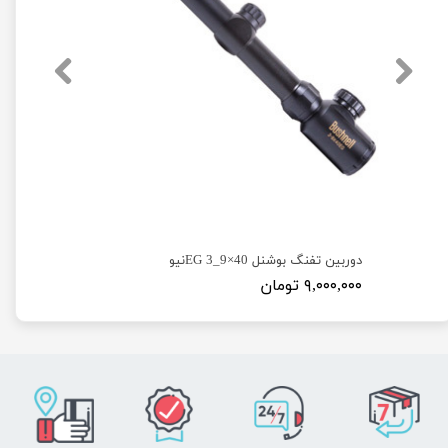
دوربین تفنگ بوشنل 40×9_3 EGنیو
۹,۰۰۰,۰۰۰ تومان