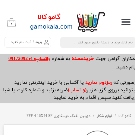
حساب کاربری من
گامو کالا
۰
تغییر گذر واژه
​​​​​​gamokala.com
سفارشات
ورود
/
ثبت نام کنید
خروج از حساب کاربری
خریدعمده
مکاران گرامی جهت
به شماره
واتساپ09172092545
ام دهید.
صورتی که
رمزدوم ندارید
یا آشنایی با خرید اینترنتی ندارید
توانید برروی گزینه زیر
(واتساپ)
ضربه بزنید و شماره کارت یا شبا
یافت کنید سپس اقدام به خرید نمایید.
گامو کالا
لوازم شکار
دوربین تفنگ دیسکاوری FFP 4-16X44 SF