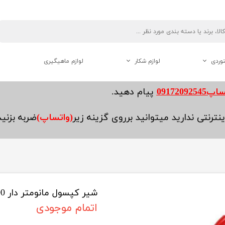
نوردی
لوازم شکار
لوازم ماهیگیری
دوربین دو چشم شکاری
0917209254
پیام دهید.
فاصله یاب ( رنج فایندر )
نترنتی ندارید میتوانید برروی گزینه زیر
(واتساپ)
ضربه بزنی
لوازم جانبی تفنگ
شیر کپسول مانومتر دار 300 بار
هنوردی
اتمام موجودی