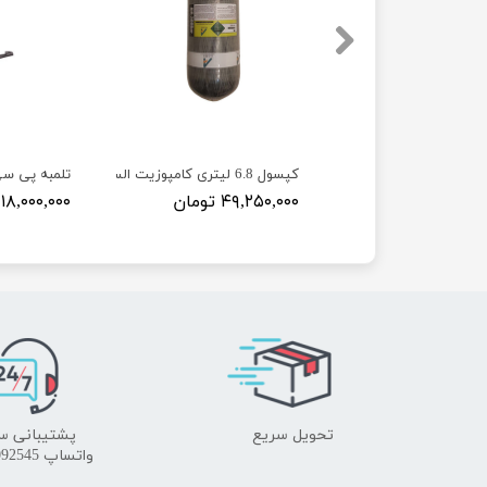
یف
کپسول 6.8 لیتری کامپوزیت السیف شیر مانومتر دار
تلمبه پی س
۲ تومان
۴۹,۲۵۰,۰۰۰ تومان
۱۸,۰۰۰,۰۰۰ تومان
تحویل سریع
پشتیبانی س
واتساپ 09172092545