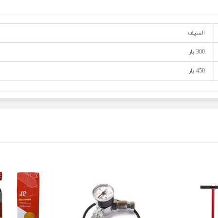
السیف
300 بار
450 بار