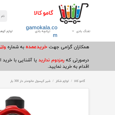
گامو کالا
gamokala.co
تفنگ بادی
تپانچه بادی
لوازم کوه
m
همه موارد این دسته
چاقو تبر
خریدعمده
​همکاران گرامی جهت
به شماره
واتساپ5
گامو
کیسه خواب
درصورتی که
رمزدوم ندارید
یا آشنایی با خرید ای
دیانا
کوله پشتی
اقدام به خرید نمایید.
وایرخ
کفش کوهنوردی
چینی
گامو کالا
لوازم شکار
چادر
شیر کپسول مانومتر دار 300 بار
هاتسان
چراغ قوه
سایر
پکنیک و اجاق گاز کو
ست ظرف کوهنوردی