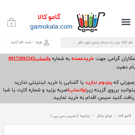
حساب کاربری من
گامو کالا
۰
تغییر گذر واژه
​​​​​​gamokala.com
سفارشات
ورود
/
ثبت نام کنید
خروج از حساب کاربری
خریدعمده
مکاران گرامی جهت
به شماره
واتساپ09172092545
ام دهید.
صورتی که
رمزدوم ندارید
یا آشنایی با خرید اینترنتی ندارید
توانید برروی گزینه زیر
(واتساپ)
ضربه بزنید و شماره کارت یا شبا
یافت کنید سپس اقدام به خرید نمایید.
گامو کالا
لوازم شکار
تپانچه آرتمیس سی پی 1