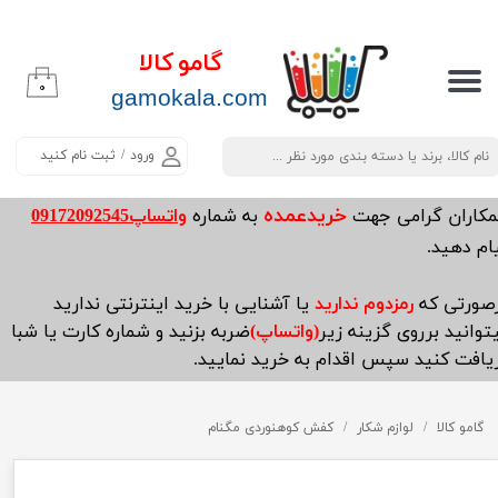
حساب کاربری من
گامو کالا
۰
تغییر گذر واژه
​​​​​​gamokala.com
سفارشات
ورود
/
ثبت نام کنید
خروج از حساب کاربری
خریدعمده
مکاران گرامی جهت
به شماره
واتساپ09172092545
ام دهید.
صورتی که
رمزدوم ندارید
یا آشنایی با خرید اینترنتی ندارید
توانید برروی گزینه زیر
(واتساپ)
ضربه بزنید و شماره کارت یا شبا
یافت کنید سپس اقدام به خرید نمایید.
گامو کالا
لوازم شکار
کفش کوهنوردی مگنام