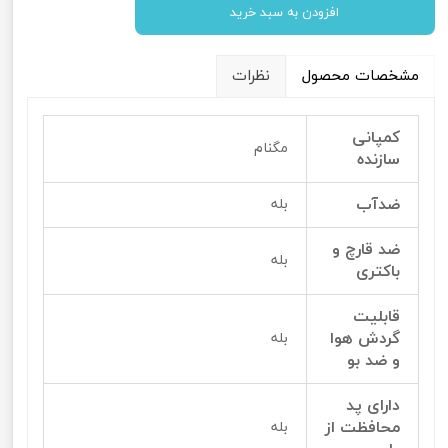
افزودن به سبد خرید
مشخصات محصول
نظرات
کمپانی
مگنام
سازنده
ضدآب
بله
ضد قارچ و
بله
باکتری
قابلیت
گردش هوا
بله
و ضد بو
دارای پد
محافظت از
بله