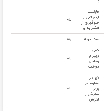
پا
قابلیت
ارتجاعی و
بله
جلوگیری از
فشار به پا
ضد ضربه
بله
کفی
ویبرام
بله
وداخل
دوخت
آج دار
مقاوم در
برابر
بله
سایش و
لغزش