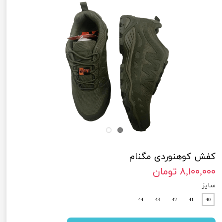
کفش کوهنوردی مگنام
۸,۱۰۰,۰۰۰ تومان
سایز
44
43
42
41
40