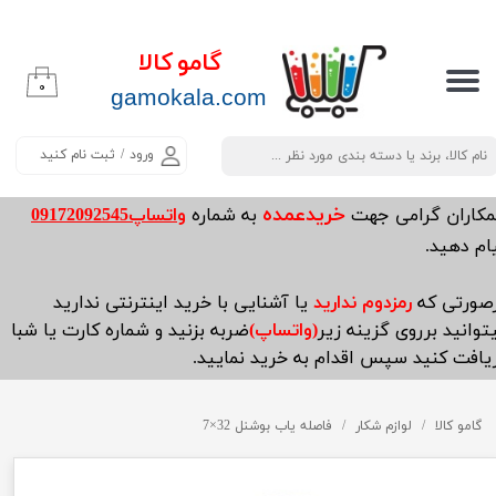
حساب کاربری من
گامو کالا
۰
تغییر گذر واژه
​​​​​​gamokala.com
سفارشات
ورود
/
ثبت نام کنید
خروج از حساب کاربری
خریدعمده
مکاران گرامی جهت
به شماره
واتساپ09172092545
ام دهید.
صورتی که
رمزدوم ندارید
یا آشنایی با خرید اینترنتی ندارید
توانید برروی گزینه زیر
(واتساپ)
ضربه بزنید و شماره کارت یا شبا
یافت کنید سپس اقدام به خرید نمایید.
گامو کالا
لوازم شکار
فاصله یاب بوشنل 32×7