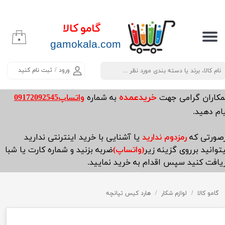
حساب کاربری من
گامو کالا
۰
تغییر گذر واژه
​​​​​​gamokala.com
سفارشات
ورود
/
ثبت نام کنید
خروج از حساب کاربری
خریدعمده
مکاران گرامی جهت
به شماره
واتساپ09172092545
ام دهید.
صورتی که
رمزدوم ندارید
یا آشنایی با خرید اینترنتی ندارید
توانید برروی گزینه زیر
(واتساپ)
ضربه بزنید و شماره کارت یا شبا
یافت کنید سپس اقدام به خرید نمایید.
گامو کالا
لوازم شکار
هارد کیس تپانچه