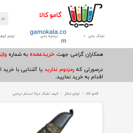
گامو کالا
gamokala.co
تفنگ بادی
تپانچه بادی
لوازم کوه
m
همه موارد این دسته
چاقو تبر
خریدعمده
​همکاران گرامی جهت
به شماره
واتساپ5
گامو
کیسه خواب
درصورتی که
رمزدوم ندارید
یا آشنایی با خرید ای
دیانا
کوله پشتی
اقدام به خرید نمایید.
وایرخ
کفش کوهنوردی
چینی
گامو کالا
لوازم شکار
چادر
کیف تفنگ دیانا استتار درختی
هاتسان
چراغ قوه
سایر
پکنیک و اجاق گاز کو
ست ظرف کوهنوردی