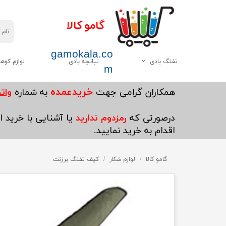
گامو کالا
gamokala.co
تفنگ بادی
تپانچه بادی
لوازم کوه
m
همه موارد این دسته
چاقو تبر
خریدعمده
​همکاران گرامی جهت
به شماره
واتساپ5
گامو
کیسه خواب
درصورتی که
رمزدوم ندارید
یا آشنایی با خرید ای
دیانا
کوله پشتی
اقدام به خرید نمایید.
وایرخ
کفش کوهنوردی
چینی
گامو کالا
لوازم شکار
کیف تفنگ برزنت
چادر
هاتسان
چراغ قوه
سایر
پکنیک و اجاق گاز کو
ست ظرف کوهنوردی