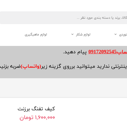
نوردی
لوازم شکار
لوازم ماهیگیری
دوربین دو چشم شکاری
0917209254
پیام دهید.
فاصله یاب ( رنج فایندر )
نترنتی ندارید میتوانید برروی گزینه زیر
(واتساپ)
ضربه بزنی
لوازم جانبی تفنگ
کیف تفنگ برزنت
هنوردی
۱,۶۰۰,۰۰۰ تومان