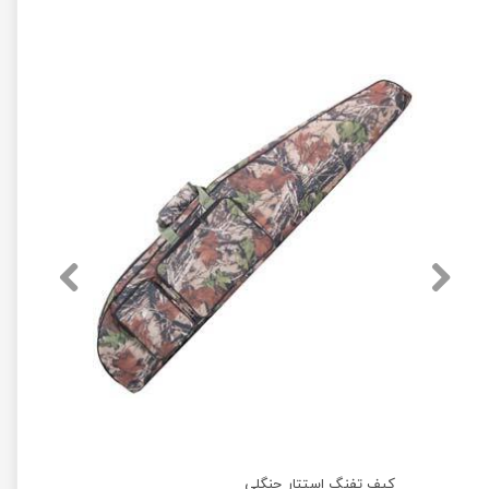
کیف تفنگ استتار جنگلی