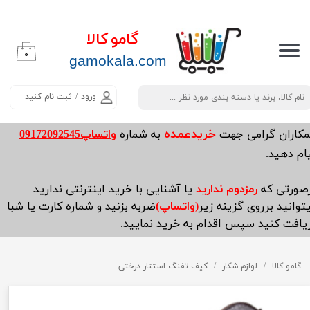
حساب کاربری من
گامو کالا
۰
تغییر گذر واژه
​​​​​​gamokala.com
سفارشات
ورود
/
ثبت نام کنید
خروج از حساب کاربری
خریدعمده
مکاران گرامی جهت
به شماره
واتساپ09172092545
ام دهید.
صورتی که
رمزدوم ندارید
یا آشنایی با خرید اینترنتی ندارید
توانید برروی گزینه زیر
(واتساپ)
ضربه بزنید و شماره کارت یا شبا
یافت کنید سپس اقدام به خرید نمایید.
گامو کالا
لوازم شکار
کیف تفنگ استتار درختی