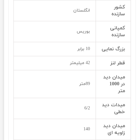
کشور
انگلستان
سازنده
کمپانی
بوریس
سازنده
بزرگ نمایی
10 برابر
قطر لنز
42 میلیمتر
میدان دید
در 1000
89متر
متر
میدات دید
6/2
خطی
میدان دید
140
زاویه ای