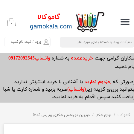
حساب کاربری من
گامو کالا
۰
تغییر گذر واژه
​​​​​​gamokala.com
سفارشات
ورود
/
ثبت نام کنید
خروج از حساب کاربری
خریدعمده
مکاران گرامی جهت
به شماره
واتساپ09172092545
ام دهید.
صورتی که
رمزدوم ندارید
یا آشنایی با خرید اینترنتی ندارید
توانید برروی گزینه زیر
(واتساپ)
ضربه بزنید و شماره کارت یا شبا
یافت کنید سپس اقدام به خرید نمایید.
گامو کالا
لوازم شکار
دوربین دوچشمی شکاری بوریس 42×10