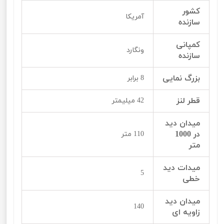
کشور
آمریکا
سازنده
کمپانی
ونگارد
سازنده
بزرگ نمایی
8 برابر
قطر لنز
42 میلیمتر
میدان دید
در 1000
110 متر
متر
میدات دید
5
خطی
میدان دید
140
زاویه ای