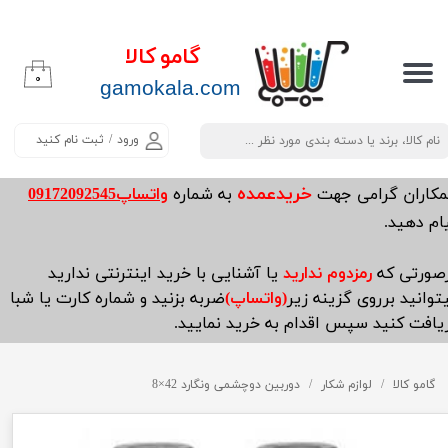
حساب کاربری من
گامو کالا
۰
تغییر گذر واژه
​​​​​​gamokala.com
سفارشات
ورود
/
ثبت نام کنید
خروج از حساب کاربری
خریدعمده
مکاران گرامی جهت
به شماره
واتساپ09172092545
ام دهید.
صورتی که
رمزدوم ندارید
یا آشنایی با خرید اینترنتی ندارید
توانید برروی گزینه زیر
(واتساپ)
ضربه بزنید و شماره کارت یا شبا
یافت کنید سپس اقدام به خرید نمایید.
گامو کالا
لوازم شکار
دوربین دوچشمی ونگارد 42×8