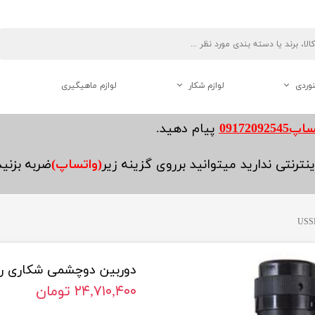
نوردی
لوازم شکار
لوازم ماهیگیری
دوربین دو چشم شکاری
0917209254
پیام دهید.
فاصله یاب ( رنج فایندر )
نترنتی ندارید میتوانید برروی گزینه زیر
(واتساپ)
ضربه بزنی
لوازم جانبی تفنگ
دوربین دوچشمی شکاری روسی ۲۴×
هنوردی
۲۴,۷۱۰,۴۰۰ تومان