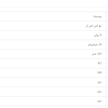
روسیه
یو اس اس ار
6 برابر
24 میلیمتر
145 متر
8/2
140
دارد
دارد
دارد