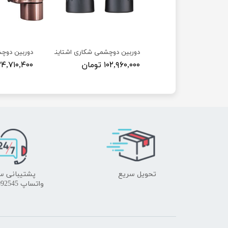
چشمی شکاری اشتاینرObserver 8×42
دوربین دوچشمی شکاری اشتاینر اسکای هاوک 42×10
دوربین دوچشم
۸۹ تومان
۱۰۲,۹۶۰,۰۰۰ تومان
۲۴,۷۱۰,۴۰۰ توما
تحویل سریع
پشتیبانی س
واتساپ 09172092545