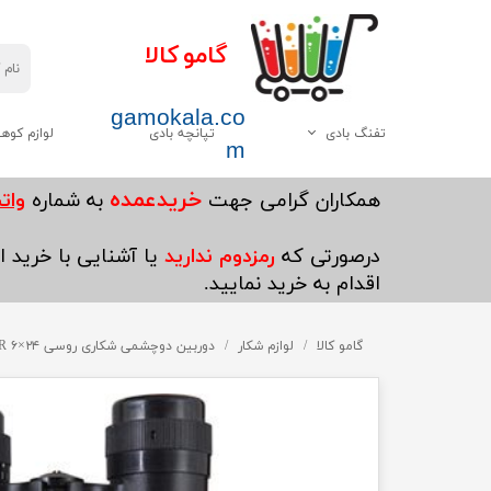
گامو کالا
gamokala.co
تفنگ بادی
تپانچه بادی
لوازم کوه
m
همه موارد این دسته
چاقو تبر
خریدعمده
​همکاران گرامی جهت
به شماره
واتساپ5
گامو
کیسه خواب
درصورتی که
رمزدوم ندارید
یا آشنایی با خرید ای
دیانا
کوله پشتی
اقدام به خرید نمایید.
وایرخ
کفش کوهنوردی
چینی
گامو کالا
لوازم شکار
چادر
دوربین دوچشمی شکاری روسی ۲۴×USSR ۶
هاتسان
چراغ قوه
سایر
پکنیک و اجاق گاز کو
ست ظرف کوهنوردی