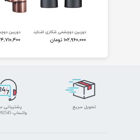
چشمی شکاری اشتاینرObserver 8×42
دوربین دوچشمی شکاری اشتاینر اسکای هاوک 42×10
دوربین دوچشم
۸۹ تومان
۱۰۲,۹۶۰,۰۰۰ تومان
۲۴,۷۱۰,۴۰۰ توما
تحویل سریع
پشتیبانی س
واتساپ 09172092545