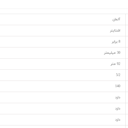
آلمان
اشتاینر
8 برابر
30 میلیمتر
92 متر
5/2
140
دارد
دارد
دارد