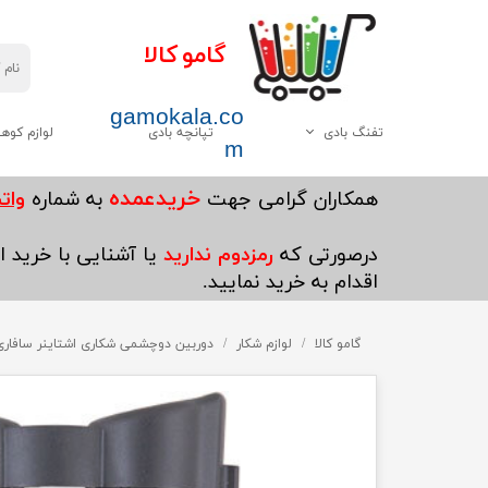
گامو کالا
gamokala.co
تفنگ بادی
تپانچه بادی
لوازم کوه
m
همه موارد این دسته
چاقو تبر
خریدعمده
​همکاران گرامی جهت
به شماره
واتساپ5
گامو
کیسه خواب
درصورتی که
رمزدوم ندارید
یا آشنایی با خرید ای
دیانا
کوله پشتی
اقدام به خرید نمایید.
وایرخ
کفش کوهنوردی
چینی
گامو کالا
لوازم شکار
چادر
دوربین دوچشمی شکاری اشتاینر سافاری 30×8 اولترا شا
هاتسان
چراغ قوه
سایر
پکنیک و اجاق گاز کو
ست ظرف کوهنوردی