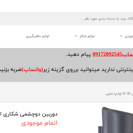
نوردی
لوازم شکار
لوازم ماهیگیری
دوربین دو چشم شکاری
0917209254
پیام دهید.
فاصله یاب ( رنج فایندر )
نترنتی ندارید میتوانید برروی گزینه زیر
(واتساپ)
ضربه بزنی
لوازم جانبی تفنگ
رپ
دوربین دوچشمی شکاری اشتاینر سافا
هنوردی
اتمام موجودی