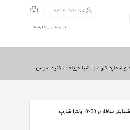
ورود
/
ثبت نام کنید
۰
حساب کاربری من
تخفیف‌ها و پیشنهادها
تغییر گذر واژه
سفارشات
خروج از حساب
کاربری
د و شماره کارت یا شبا دریافت کنید سپس
ری 30×8 اولترا شارپ