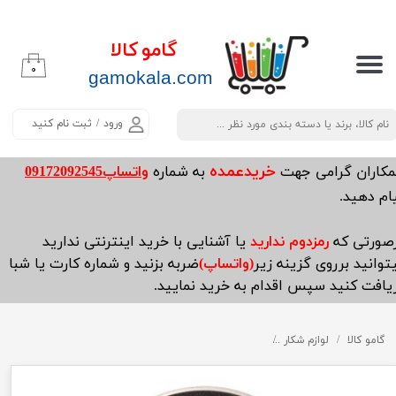
حساب کاربری من
گامو کالا
۰
تغییر گذر واژه
​​​​​​gamokala.com
سفارشات
ورود
/
ثبت نام کنید
خروج از حساب کاربری
خریدعمده
مکاران گرامی جهت
به شماره
واتساپ09172092545
ام دهید.
صورتی که
رمزدوم ندارید
یا آشنایی با خرید اینترنتی ندارید
توانید برروی گزینه زیر
(واتساپ)
ضربه بزنید و شماره کارت یا شبا
یافت کنید سپس اقدام به خرید نمایید.
گامو کالا
لوازم شکار
ساچمه جی اس بی اگزکت جامبو هوی دیابلو250عددی کالیبر 5.5