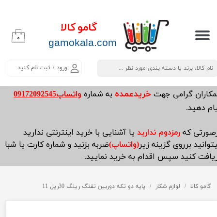
حساب کاربری من
گامو کالا
۰
تغییر گذر واژه
​​​​​​gamokala.com
سفارشات
ورود
/
ثبت نام کنید
خروج از حساب کاربری
خریدعمده
مکاران گرامی جهت
به شماره
واتساپ09172092545
ام دهید.
صورتی که
رمزدوم ندارید
یا آشنایی با خرید اینترنتی ندارید
توانید برروی گزینه زیر
(واتساپ)
ضربه بزنید و شماره کارت یا شبا
یافت کنید سپس اقدام به خرید نمایید.
گامو کالا
لوازم شکار
پایه دو تکه دوربین تفنگ رینگ 30ریل 11