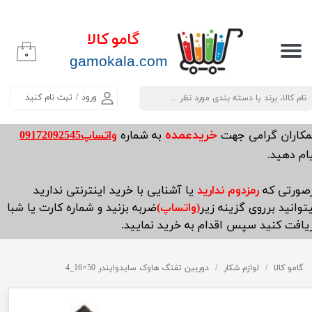
حساب کاربری من
گامو کالا
۰
تغییر گذر واژه
​​​​​​gamokala.com
سفارشات
ورود
/
ثبت نام کنید
خروج از حساب کاربری
خریدعمده
مکاران گرامی جهت
به شماره
واتساپ09172092545
ام دهید.
صورتی که
رمزدوم ندارید
یا آشنایی با خرید اینترنتی ندارید
توانید برروی گزینه زیر
(واتساپ)
ضربه بزنید و شماره کارت یا شبا
یافت کنید سپس اقدام به خرید نمایید.
گامو کالا
لوازم شکار
دوربین تفنگ هاوک سایدوایندر 50×16_4