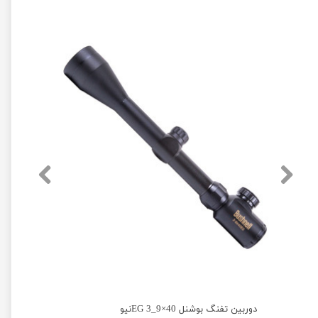
دوربین تفنگ بوشنل 40×9_3 EGنیو