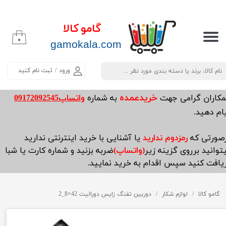
حساب کاربری من
گامو کالا
۰
تغییر گذر واژه
​​​​​​gamokala.com
سفارشات
ورود
/
ثبت نام کنید
خروج از حساب کاربری
خریدعمده
مکاران گرامی جهت
به شماره
واتساپ09172092545
ام دهید.
صورتی که
رمزدوم ندارید
یا آشنایی با خرید اینترنتی ندارید
توانید برروی گزینه زیر
(واتساپ)
ضربه بزنید و شماره کارت یا شبا
یافت کنید سپس اقدام به خرید نمایید.
گامو کالا
لوازم شکار
دوربین تفنگ زایس دورالیت 42×8_2