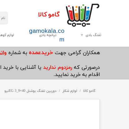
گامو کالا
gamokala.co
تفنگ بادی
تپانچه بادی
لوازم کوه
m
همه موارد این دسته
چاقو تبر
خریدعمده
​همکاران گرامی جهت
به شماره
واتساپ5
گامو
کیسه خواب
درصورتی که
رمزدوم ندارید
یا آشنایی با خرید ای
دیانا
کوله پشتی
اقدام به خرید نمایید.
وایرخ
کفش کوهنوردی
چینی
گامو کالا
لوازم شکار
دوربین تفنگ بوشنل 40×9_3 EGنیو
چادر
هاتسان
چراغ قوه
سایر
پکنیک و اجاق گاز کو
ست ظرف کوهنوردی