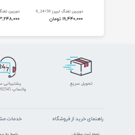
گ مارکول 44×16_4 SFL
دوربین تفنگ لیپرز 50×24_6
دوربین تفنگ لیپرز
۲ تومان
۱۹,۴۴۰,۰۰۰ تومان
۱۳,۲۴۸,۰۰۰ توما
تحویل سریع
پشتیبانی س
واتساپ 09172092545
راهنمای خرید از فروشگاه
خدمات مشت
نحوه ثبت سفارش
پاسخ به پر