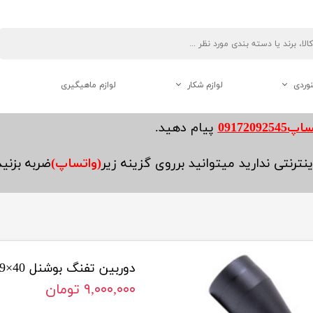
نوردی
لوازم شکار
لوازم ماهیگیری
دوربین دو چشم شکاری
0917209254
پیام دهید.
فاصله یاب ( رنج فایندر )
نترنتی ندارید میتوانید برروی گزینه زیر
(واتساپ)
ضربه بزنی
لوازم جانبی تفنگ
دوربین تفنگ بوشنل 40×9_3 EGنیو
هنوردی
۹,۰۰۰,۰۰۰ تومان