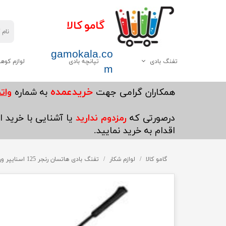
گامو کالا
gamokala.co
تفنگ بادی
تپانچه بادی
لوازم کوه
m
همه موارد این دسته
چاقو تبر
خریدعمده
​همکاران گرامی جهت
به شماره
واتساپ5
گامو
کیسه خواب
درصورتی که
رمزدوم ندارید
یا آشنایی با خرید ای
دیانا
کوله پشتی
اقدام به خرید نمایید.
وایرخ
کفش کوهنوردی
چینی
گامو کالا
لوازم شکار
چادر
تفنگ بادی هاتسان رنجر 125 اسنایپر ورتکس
هاتسان
چراغ قوه
سایر
پکنیک و اجاق گاز کو
ست ظرف کوهنوردی