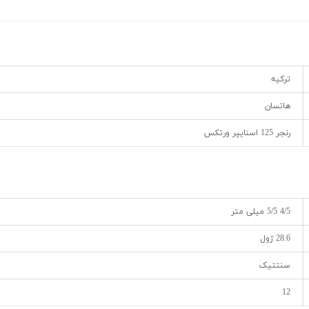
ترکیه
هاتسان
رنجر 125 اسنایپر ورتکس
4/5 5/5 میلی متر
28.6 ژول
سنتتیک
12