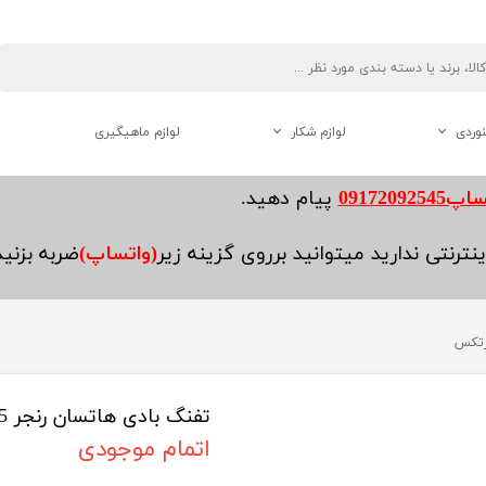
نوردی
لوازم شکار
لوازم ماهیگیری
دوربین دو چشم شکاری
0917209254
پیام دهید.
فاصله یاب ( رنج فایندر )
نترنتی ندارید میتوانید برروی گزینه زیر
(واتساپ)
ضربه بزنی
لوازم جانبی تفنگ
تفنگ بادی هاتسان رنجر 125 اسنایپر ورتکس
هنوردی
اتمام موجودی