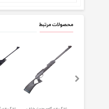
محصولات مرتبط
دی گامو ویسپر ایکس اسپانیا آکبند
تفنگ بادی گامو رودستر خشاب خور آی جی تی 10 ایکس جن 2 اسپانیا آکبند
تفنگ بادی گ