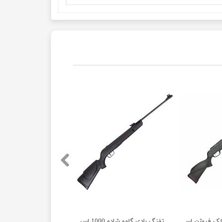
لک فیوژن اسپانیا آکبند
تفنگ بادی گامو شادو 1000 اسپانیا آکبند