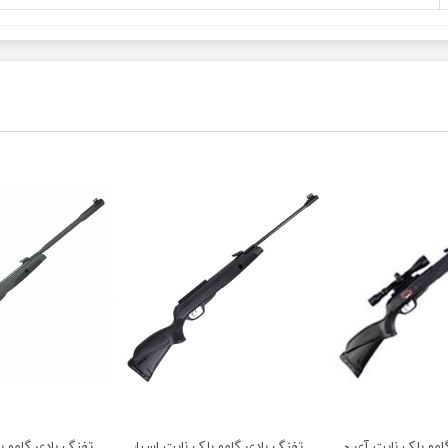
امو بلک نایت آی جی تی با دوربین
تفنگ بادی گامو بلک نایت اسپانیا آکبند
تفنگ بادی گامو ب