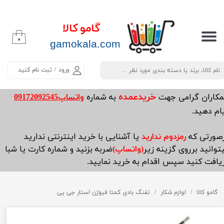
حساب کاربری من
گامو کالا
۰
تغییر گذر واژه
​​​​​​gamokala.com
سفارشات
ورود
/
ثبت نام کنید
خروج از حساب کاربری
خریدعمده
مکاران گرامی جهت
به شماره
واتساپ09172092545
ام دهید.
صورتی که
رمزدوم ندارید
یا آشنایی با خرید اینترنتی ندارید
توانید برروی گزینه زیر
(واتساپ)
ضربه بزنید و شماره کارت یا شبا
یافت کنید سپس اقدام به خرید نمایید.
گامو کالا
لوازم شکار
تفنگ بادی کمتا فیوژن استار جی پی