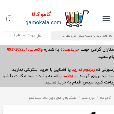
حساب کاربری من
گامو کالا
۰
تغییر گذر واژه
​​​​​​gamokala.com
سفارشات
ورود
/
ثبت نام کنید
خروج از حساب کاربری
خریدعمده
مکاران گرامی جهت
به شماره
واتساپ09172092545
ام دهید.
صورتی که
رمزدوم ندارید
یا آشنایی با خرید اینترنتی ندارید
توانید برروی گزینه زیر
(واتساپ)
ضربه بزنید و شماره کارت یا شبا
یافت کنید سپس اقدام به خرید نمایید.
گامو کالا
لوازم شکار
تفنگ بادی کرال دویل داک بلیند کمو