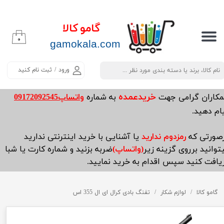
حساب کاربری من
گامو کالا
۰
تغییر گذر واژه
​​​​​​gamokala.com
سفارشات
ورود
/
ثبت نام کنید
خروج از حساب کاربری
خریدعمده
مکاران گرامی جهت
به شماره
واتساپ09172092545
ام دهید.
صورتی که
رمزدوم ندارید
یا آشنایی با خرید اینترنتی ندارید
توانید برروی گزینه زیر
(واتساپ)
ضربه بزنید و شماره کارت یا شبا
یافت کنید سپس اقدام به خرید نمایید.
گامو کالا
لوازم شکار
تفنگ بادی کرال ای ال 355 اس