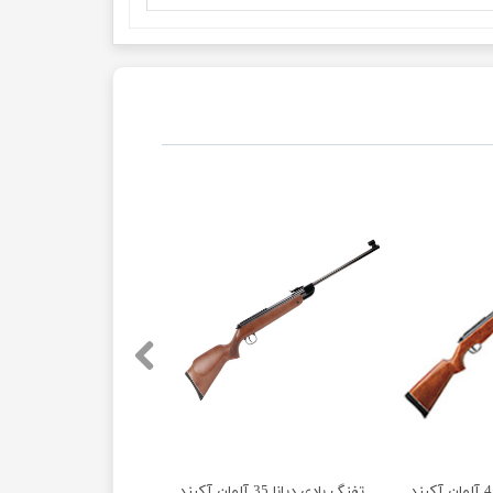
تفنگ بادی دیانا 35 آلمان آکبند