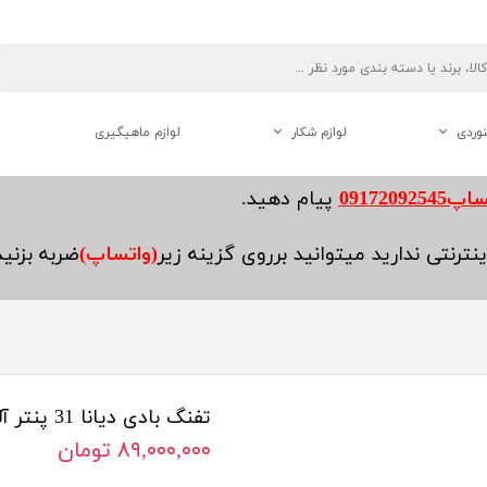
نوردی
لوازم شکار
لوازم ماهیگیری
دوربین دو چشم شکاری
0917209254
پیام دهید.
فاصله یاب ( رنج فایندر )
نترنتی ندارید میتوانید برروی گزینه زیر
(واتساپ)
ضربه بزنی
لوازم جانبی تفنگ
تفنگ بادی دیانا 31 پنتر آلمان آکبند
هنوردی
۸۹,۰۰۰,۰۰۰ تومان