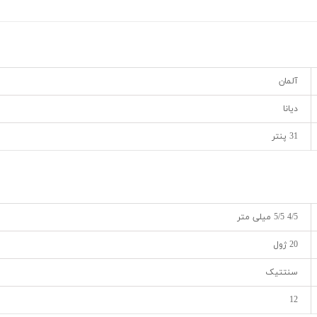
آلمان
دیانا
31 پنتر
4/5 5/5 میلی متر
20 ژول
سنتتیک
12