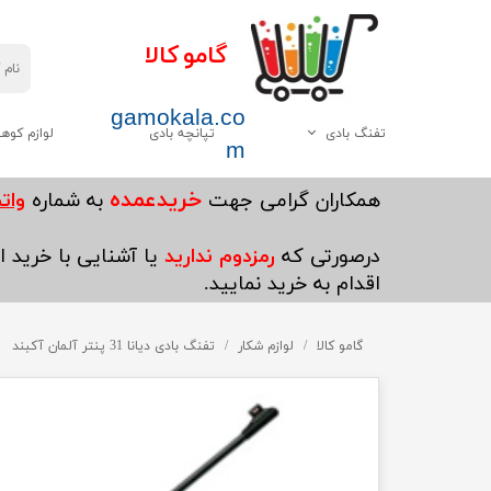
گامو کالا
gamokala.co
تفنگ بادی
تپانچه بادی
لوازم کوه
m
همه موارد این دسته
چاقو تبر
خریدعمده
​همکاران گرامی جهت
به شماره
واتساپ5
گامو
کیسه خواب
درصورتی که
رمزدوم ندارید
یا آشنایی با خرید ای
دیانا
کوله پشتی
اقدام به خرید نمایید.
وایرخ
کفش کوهنوردی
چینی
گامو کالا
لوازم شکار
تفنگ بادی دیانا 31 پنتر آلمان آکبند
چادر
هاتسان
چراغ قوه
سایر
پکنیک و اجاق گاز کو
ست ظرف کوهنوردی