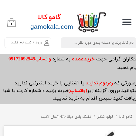
حساب کاربری من
گامو کالا
۰
تغییر گذر واژه
​​​​​​gamokala.com
سفارشات
ورود
/
ثبت نام کنید
خروج از حساب کاربری
خریدعمده
مکاران گرامی جهت
به شماره
واتساپ09172092545
ام دهید.
صورتی که
رمزدوم ندارید
یا آشنایی با خرید اینترنتی ندارید
توانید برروی گزینه زیر
(واتساپ)
ضربه بزنید و شماره کارت یا شبا
یافت کنید سپس اقدام به خرید نمایید.
گامو کالا
لوازم شکار
تفنگ بادی دیانا 470 آلمان آکبند