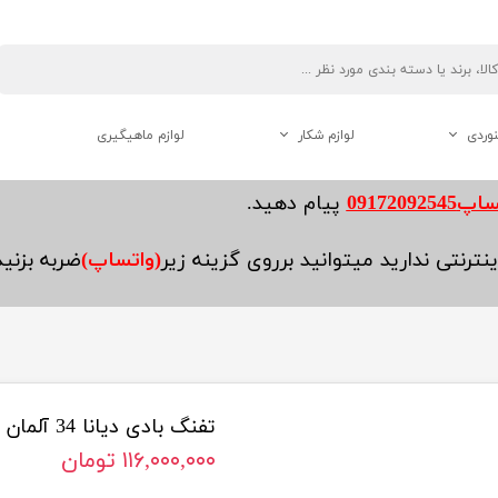
نوردی
لوازم شکار
لوازم ماهیگیری
دوربین دو چشم شکاری
0917209254
پیام دهید.
فاصله یاب ( رنج فایندر )
نترنتی ندارید میتوانید برروی گزینه زیر
(واتساپ)
ضربه بزنی
لوازم جانبی تفنگ
تفنگ بادی دیانا 34 آلمان آکبند
هنوردی
۱۱۶,۰۰۰,۰۰۰ تومان