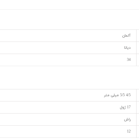
آلمان
دیانا
34
4/5 5/5 میلی متر
17 ژول
راش
12