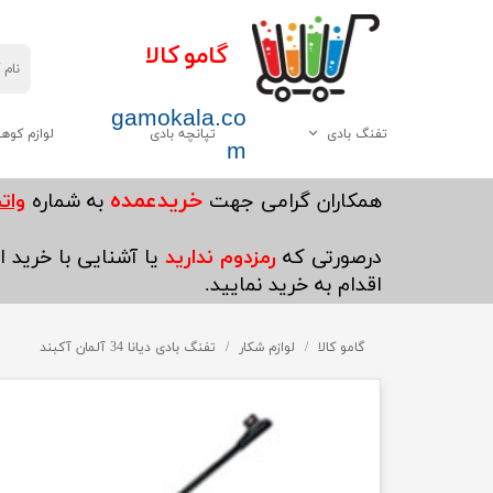
گامو کالا
gamokala.co
تفنگ بادی
تپانچه بادی
لوازم کوه
m
همه موارد این دسته
چاقو تبر
خریدعمده
​همکاران گرامی جهت
به شماره
واتساپ5
گامو
کیسه خواب
درصورتی که
رمزدوم ندارید
یا آشنایی با خرید ای
دیانا
کوله پشتی
اقدام به خرید نمایید.
وایرخ
کفش کوهنوردی
چینی
گامو کالا
لوازم شکار
تفنگ بادی دیانا 34 آلمان آکبند
چادر
هاتسان
چراغ قوه
سایر
پکنیک و اجاق گاز کو
ست ظرف کوهنوردی