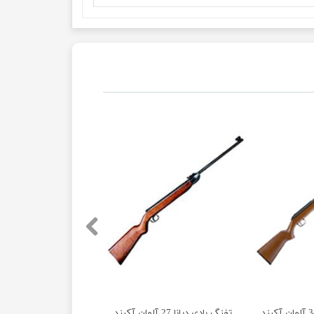
تفنگ بادی دیانا 27 آلمان آکبند