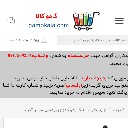
حساب کاربری من
گامو کالا
۰
تغییر گذر واژه
​​​​​​gamokala.com
سفارشات
ورود
/
ثبت نام کنید
خروج از حساب کاربری
خریدعمده
مکاران گرامی جهت
به شماره
واتساپ09172092545
ام دهید.
صورتی که
رمزدوم ندارید
یا آشنایی با خرید اینترنتی ندارید
توانید برروی گزینه زیر
(واتساپ)
ضربه بزنید و شماره کارت یا شبا
یافت کنید سپس اقدام به خرید نمایید.
گامو کالا
لوازم شکار
تفنگ بادی گامو وایپر مکس اسپانیا آکبند