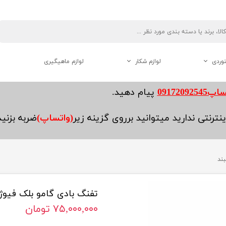
نوردی
لوازم شکار
لوازم ماهیگیری
دوربین دو چشم شکاری
0917209254
پیام دهید.
فاصله یاب ( رنج فایندر )
نترنتی ندارید میتوانید برروی گزینه زیر
(واتساپ)
ضربه بزنی
لوازم جانبی تفنگ
بند
تفنگ بادی گامو بلک فیوژن
هنوردی
۷۵,۰۰۰,۰۰۰ تومان