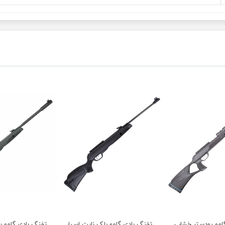
دستر خشاب خور آی جی تی 10 ایکس جن 2 اسپانیا آکبند
تفنگ بادی گامو بلک نایت اسپانیا آکبند
تفنگ بادی گامو ب