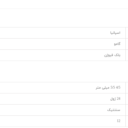
اسپانیا
گامو
بلک فیوژن
4/5 5/5 میلی متر
24 ژول
سنتتیک
12