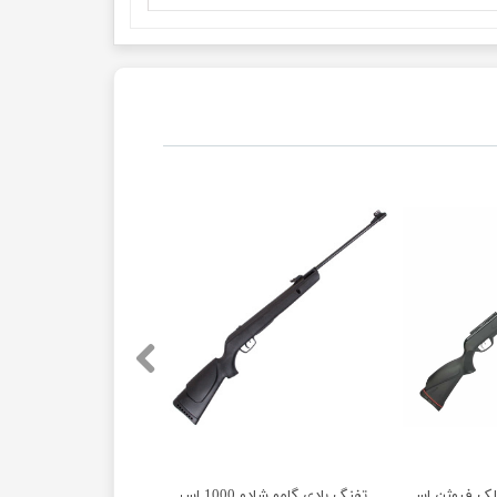
لک فیوژن اسپانیا آکبند
تفنگ بادی گامو شادو 1000 اسپانیا آکبند