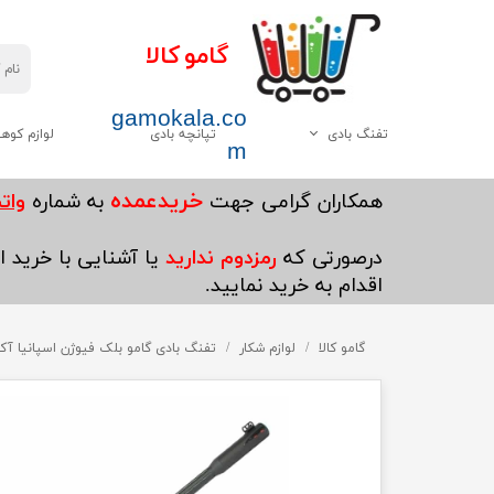
گامو کالا
gamokala.co
تفنگ بادی
تپانچه بادی
لوازم کوه
m
همه موارد این دسته
چاقو تبر
خریدعمده
​همکاران گرامی جهت
به شماره
واتساپ5
گامو
کیسه خواب
درصورتی که
رمزدوم ندارید
یا آشنایی با خرید ای
دیانا
کوله پشتی
اقدام به خرید نمایید.
وایرخ
کفش کوهنوردی
چینی
گامو کالا
لوازم شکار
چادر
تفنگ بادی گامو بلک فیوژن اسپانیا آک
هاتسان
چراغ قوه
سایر
پکنیک و اجاق گاز کو
ست ظرف کوهنوردی