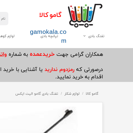
گامو کالا
gamokala.co
تفنگ بادی
تپانچه بادی
لوازم کوه
m
همه موارد این دسته
چاقو تبر
خریدعمده
​همکاران گرامی جهت
به شماره
واتساپ5
گامو
کیسه خواب
درصورتی که
رمزدوم ندارید
یا آشنایی با خرید ای
دیانا
کوله پشتی
اقدام به خرید نمایید.
وایرخ
کفش کوهنوردی
چینی
گامو کالا
لوازم شکار
چادر
تفنگ بادی گامو الیت ایکس
هاتسان
چراغ قوه
سایر
پکنیک و اجاق گاز کو
ست ظرف کوهنوردی