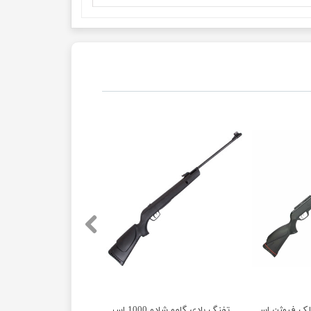
لک فیوژن اسپانیا آکبند
تفنگ بادی گامو شادو 1000 اسپانیا آکبند