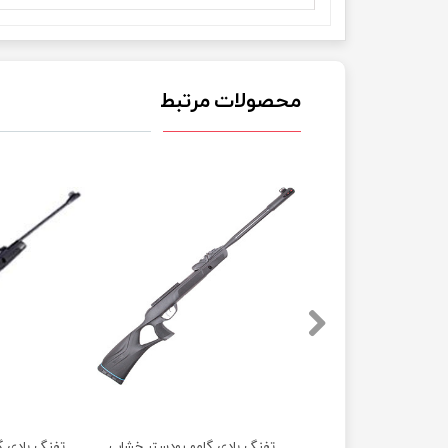
محصولات مرتبط
دی گامو ویسپر ایکس اسپانیا آکبند
تفنگ بادی گامو رودستر خشاب خور آی جی تی 10 ایکس جن 2 اسپانیا آکبند
تفنگ بادی گ