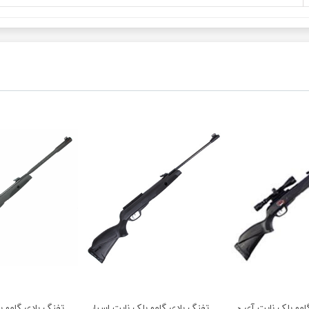
امو بلک نایت آی جی تی با دوربین
تفنگ بادی گامو بلک نایت اسپانیا آکبند
تفنگ بادی گامو ب