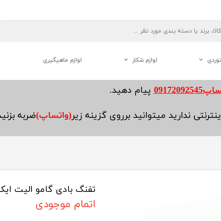
نوردی
لوازم شکار
لوازم ماهیگیری
دوربین دو چشم شکاری
0917209254
پیام دهید.
فاصله یاب ( رنج فایندر )
نترنتی ندارید میتوانید برروی گزینه زیر
(واتساپ)
ضربه بزنی
لوازم جانبی تفنگ
تفنگ بادی گامو الیت ای
هنوردی
اتمام موجودی