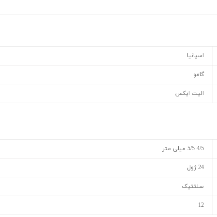
اسپانیا
گامو
الیت ایکس
4/5 5/5 میلی متر
24 ژول
سنتتیک
12