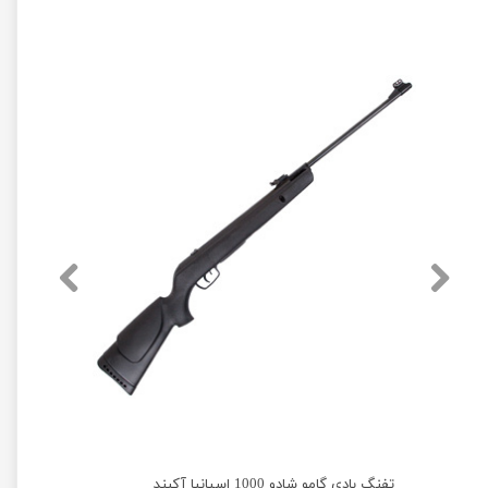
تفنگ بادی گامو شادو 1000 اسپانیا آکبند