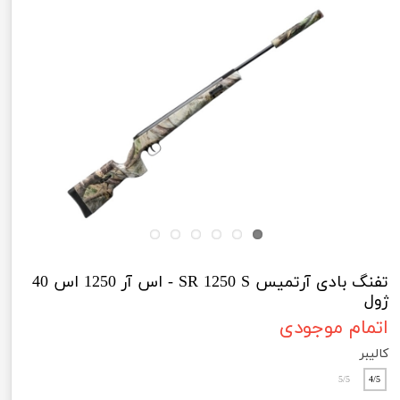
تفنگ بادی آرتمیس SR 1250 S - اس آر 1250 اس 40
ژول
اتمام موجودی
کالیبر
5/5
4/5