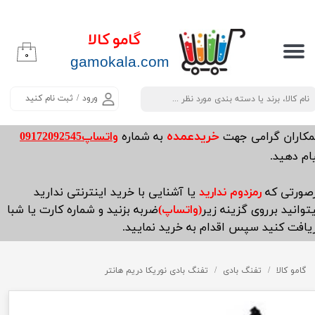
حساب کاربری من
گامو کالا
۰
تغییر گذر واژه
​​​​​​gamokala.com
سفارشات
ورود
/
ثبت نام کنید
خروج از حساب کاربری
خریدعمده
مکاران گرامی جهت
به شماره
واتساپ09172092545
ام دهید.
صورتی که
رمزدوم ندارید
یا آشنایی با خرید اینترنتی ندارید
توانید برروی گزینه زیر
(واتساپ)
ضربه بزنید و شماره کارت یا شبا
یافت کنید سپس اقدام به خرید نمایید.
گامو کالا
تفنگ بادی
تفنگ بادی نوریکا دریم هانتر