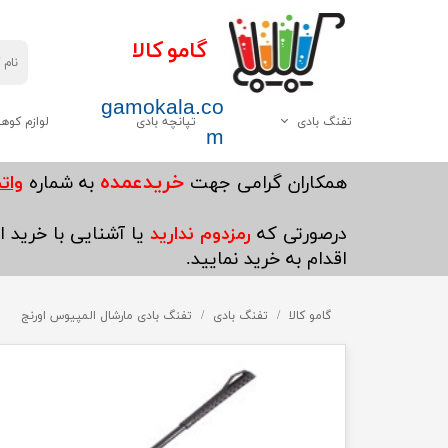
گامو کالا
gamokala.co
تفنگ بادی
تپانچه بادی
لوازم کوه
m
همه موارد این دسته
چاقو تبر
خریدعمده
​همکاران گرامی جهت
به شماره
واتساپ5
گامو
کیسه خواب
درصورتی که
رمزدوم ندارید
یا آشنایی با خرید ای
دیانا
کوله پشتی
اقدام به خرید نمایید.
وایرخ
کفش کوهنوردی
چینی
گامو کالا
تفنگ بادی
چادر
تفنگ بادی مارشال المپیوس اورنج
هاتسان
چراغ قوه
سایر
پکنیک و اجاق گاز کو
ست ظرف کوهنوردی