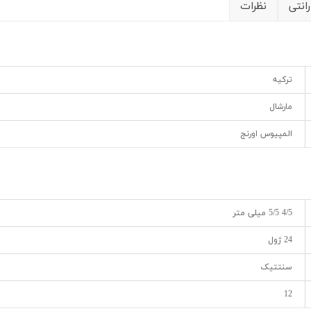
انتی
نظرات
ترکیه
مارشال
المپیوس اورنج
4/5 5/5 میلی متر
24 ژول
سنتتیک
12