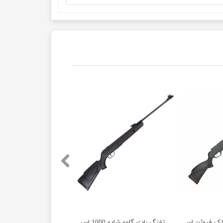
لک فیوژن اسپانیا آکبند
تفنگ بادی گامو شادو 1000 اسپانیا آکبند