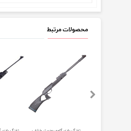
محصولات مرتبط
دی گامو ویسپر ایکس اسپانیا آکبند
تفنگ بادی گامو رودستر خشاب خور آی جی تی 10 ایکس جن 2 اسپانیا آکبند
تفنگ بادی گ