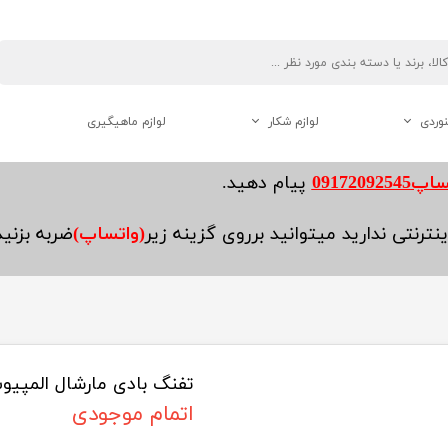
نوردی
لوازم شکار
لوازم ماهیگیری
دوربین دو چشم شکاری
0917209254
پیام دهید.
فاصله یاب ( رنج فایندر )
نترنتی ندارید میتوانید برروی گزینه زیر
(واتساپ)
ضربه بزنی
لوازم جانبی تفنگ
تفنگ بادی مارشال المپیو
هنوردی
اتمام موجودی