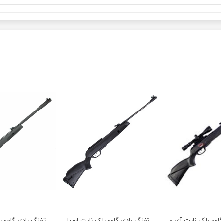
امو بلک نایت آی جی تی با دوربین
تفنگ بادی گامو بلک نایت اسپانیا آکبند
تفنگ بادی گامو ب