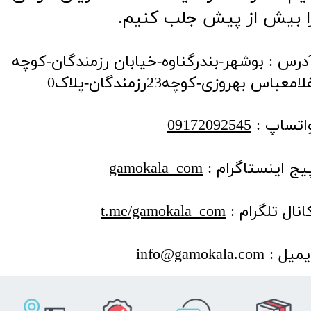
ا بیش از پیش جلب کنیم.
درس : بوشهر-بندرگناوه-خیابان رزمندگان-کوچه
لامعباس بهروزی-کوچه23رزمندگان-پلاک0
​​​​​​واتساپ :
09172092545
یج اینستاگرام :
gamokala_com
انال تلگرام :
t.me/gamokala_com
میل : info@gamokala.com