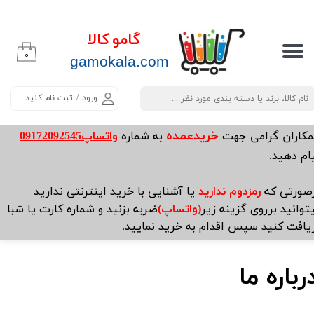
حساب کاربری من
گامو کالا
۰
تغییر گذر واژه
​​​​​​gamokala.com
سفارشات
ورود
/
ثبت نام کنید
خروج از حساب کاربری
خریدعمده
مکاران گرامی جهت
به شماره
واتساپ09172092545
ام دهید.
صورتی که
رمزدوم ندارید
یا آشنایی با خرید اینترنتی ندارید
توانید برروی گزینه زیر
(واتساپ)
ضربه بزنید و شماره کارت یا شبا
یافت کنید سپس اقدام به خرید نمایید.
رباره ما